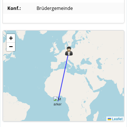
Konf.:
Brüdergemeinde
+
−
Leaflet