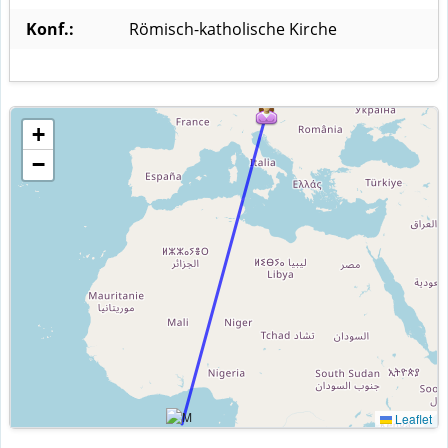
Konf.:
Römisch-katholische Kirche
+
−
Leaflet