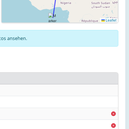
Leaflet
otos ansehen.