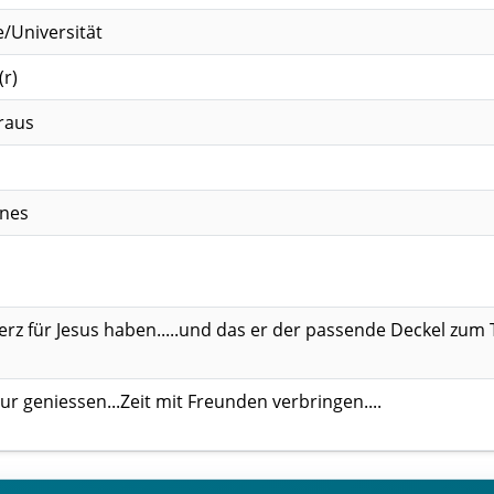
/Universität
(r)
eraus
enes
rz für Jesus haben.....und das er der passende Deckel zum Top
tur geniessen...Zeit mit Freunden verbringen....