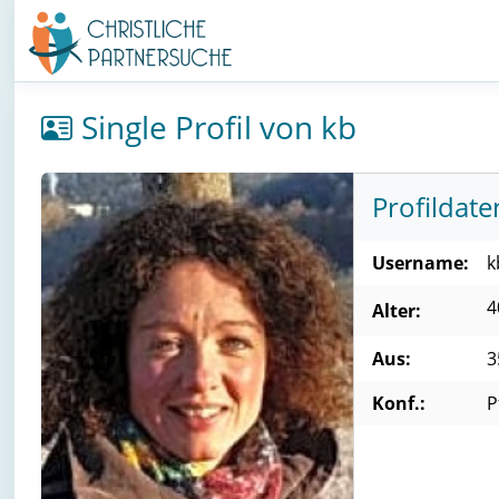
Single Profil von kb
Profildate
Username:
k
4
Alter:
Aus:
3
Konf.:
P