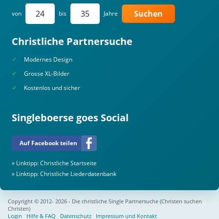
Suchen
von
bis
Jahre
Christliche Partnersuche
Modernes Design
Grosse XL-Bilder
Kostenlos und sicher
Singleboerse goes Social
Auf Facebook teilen
» Linktipp:
Christliche Startseite
» Linktipp:
Christliche Liederdatenbank
Copyright © 2012- 2026 - Die christliche Single Partnersuche (Christen suchen
Christen)
Login
Hilfe & FAQ
Datenschutz
Impressum und Kontakt