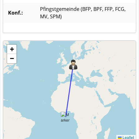
Pfingstgemeinde (BFP, BPF, FFP, FCG,
Konf.:
MV, SPM)
+
−
Leaflet