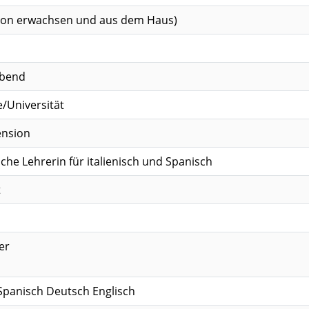
hon erwachsen und aus dem Haus)
ebend
/Universität
ension
he Lehrerin für italienisch und Spanisch
t
er
 Spanisch Deutsch Englisch