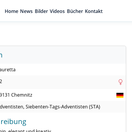
Home
News
Bilder
Videos
Bücher
Kontakt
n
auretta
2
9131
Chemnitz
dventisten, Siebenten-Tags-Adventisten (STA)
reibung
nin, elegant und kreativ.