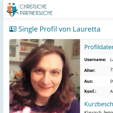
Single Profil von Lauretta
Profildate
Username:
L
7
Alter:
Aus:
0
Konf.:
A
Kurzbesch
Klassisch, femi