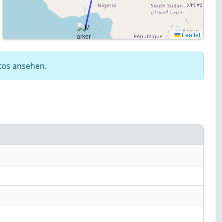
Leaflet
otos ansehen.