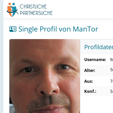
Single Profil von ManTor
Profildate
Username:
M
5
Alter:
Aus:
7
Konf.:
S