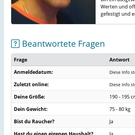
Werten und off
gefestigt und em
Beantwortete Fragen
Frage
Antwort
Anmeldedatum:
Diese Info s
Zuletzt online:
Diese Info s
Deine Größe:
190 - 195 
Dein Gewicht:
75 - 80 kg
Bist du Raucher?
Ja
Hast du einen eigenen Haushalt?
Ja