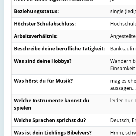
Beziehungsstatus:
single (ledi
Höchster Schulabschluss:
Hochschule
Arbeitsverhältnis:
Angestellte
Beschreibe deine berufliche Tätigkeit:
Bankkaufma
Was sind deine Hobbys?
Wandern bzw
Einsamkeit
Was hörst du für Musik?
mag es eher
aussagen...
Welche Instrumente kannst du
leider nur Tr
spielen
Welche Sprachen sprichst du?
Deutsch, En
Was ist dein Lieblings Bibelvers?
Hmm, schwer