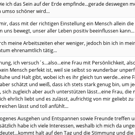
ie ich das Sein auf der Erde empfinde...gerade deswegen möc
umso schöner wird...
mir, dass mit der richtigen Einstellung ein Mensch allein di
n uns bewegt, unser aller Leben positiv beeinflussen kann...
ch meine Arbeitszeiten eher weniger, jedoch bin ich in mei
tum ehrenamtlich tätig...
dnung, ich versuch´s...also...eine Frau mit Persönlichkeit, a
kein Mensch perfekt ist, weil sie selbst so wunderbar unperfe
uhe und Halt gibt, wobei ich es ihr gleich tun werde...eine F
ber schätzt und weiß, dass ich stets stark genug bin, um jede
, sich zugleich aber auch unterstützen lässt...eine Frau, die
ich ehrlich liebt und es zulässt, aufrichtig von mir geliebt z
reichen lässt und toll anfühlt...
ogenes Ausgehen und Entspannen sowie Freunde treffen u
sätzlich habe ich viele Interessen, weshalb ich mich da un
eutet...kommt halt auf den Tag und die Stimmung und die Z