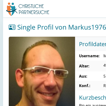
Single Profil von Markus197
Profildate
Username:
M
4
Alter:
Aus:
5
Konf.:
R
Kurzbesch
Bin ein ausgew