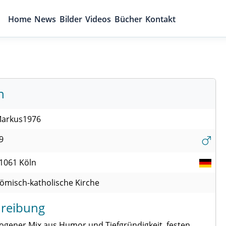
Home
News
Bilder
Videos
Bücher
Kontakt
6
n
arkus1976
9
1061
Köln
ömisch-katholische Kirche
reibung
ogener Mix aus Humor und Tiefgründigkeit, festen