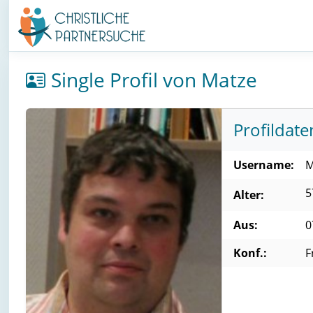
Single Profil von Matze
Profildate
Username:
M
5
Alter:
Aus:
0
Konf.:
F