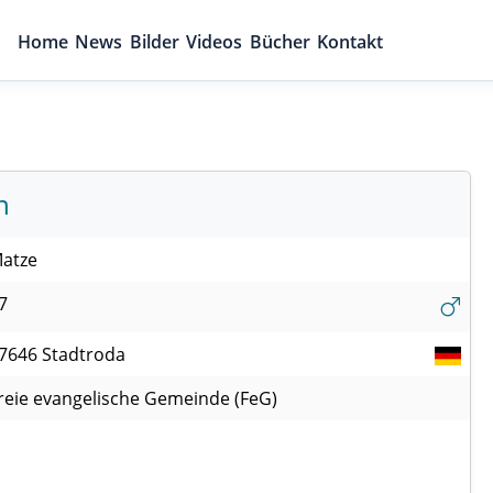
Home
News
Bilder
Videos
Bücher
Kontakt
n
atze
7
7646
Stadtroda
reie evangelische Gemeinde (FeG)