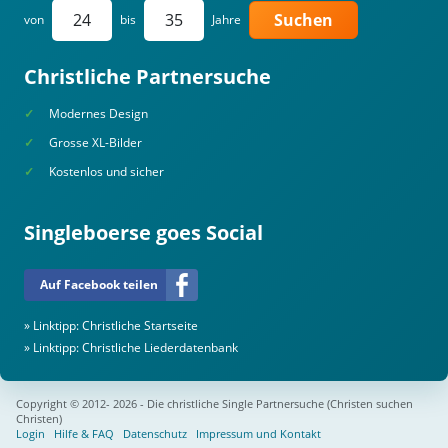
Suchen
von
bis
Jahre
Christliche Partnersuche
Modernes Design
Grosse XL-Bilder
Kostenlos und sicher
Singleboerse goes Social
Auf Facebook teilen
» Linktipp:
Christliche Startseite
» Linktipp:
Christliche Liederdatenbank
Copyright © 2012- 2026 - Die christliche Single Partnersuche (Christen suchen
Christen)
Login
Hilfe & FAQ
Datenschutz
Impressum und Kontakt