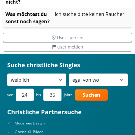
nicht?
Was möchtest du
Ich suche bitte keinen Raucher
sonst noch sagen?
User sperren
User melden
Suche christliche Singles
Suchen
von
bis
Jahre
Christliche Partnersuche
Modernes Design
Grosse XL-Bilder