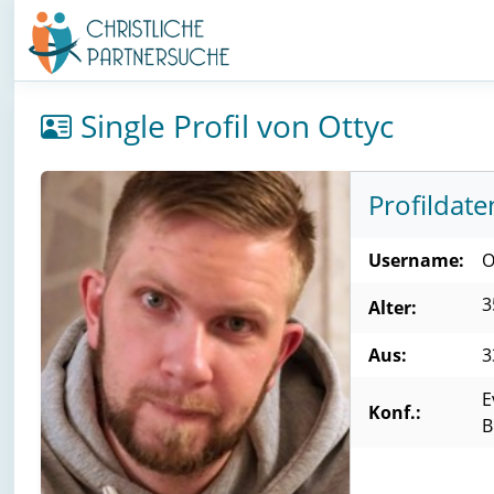
Single Profil von Ottyc
Profildate
Username:
O
3
Alter:
Aus:
3
E
Konf.:
B