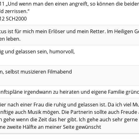
 ‭4‬:‭11‬ „Und wenn man den einen angreift, so können die bei
ld zerrissen.“
:‭12‬ ‭SCH2000‬‬
tus ist für mich mein Erlöser und mein Retter. Im Heiligen G
en leben.
hig und gelassen sein, humorvoll,
n, selbst musizieren Filmabend
nftspläne irgendwann zu heiraten und eigene Familie grün
ier nach einer Frau die ruhig und gelassen ist. Da ich viel 
nftige auch Musik mögen. Die Partnerin sollte auch Freud
ehe wenn die Zeit das her gibt. Ich gehe auch sehr gerne R
ine zweite Hälfte an meiner Seite gewünscht