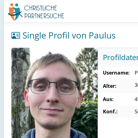
Single Profil von Paulus
Profildate
Username:
P
3
Alter:
Aus:
4
Konf.:
S