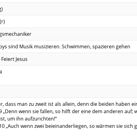
g)
(r)
gsmechaniker
ys sind Musik musizieren. Schwimmen, spazieren gehen
Feiert Jesus
a
er, dass man zu zweit ist als allein, denn die beiden haben 
‭4‬:‭9‬ „Denn wenn sie fallen, so hilft der eine dem anderen auf
ist, um ihn aufzurichten!“
 ‭4‬:‭10‬ „Auch wenn zwei beieinanderliegen, so wärmen sie sic