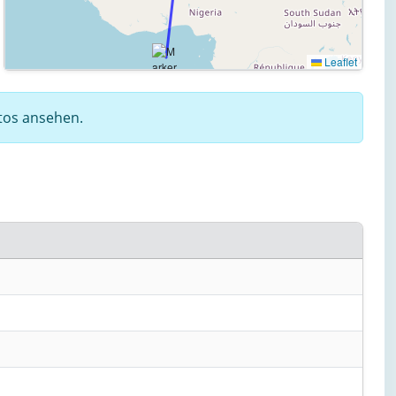
Leaflet
otos ansehen.