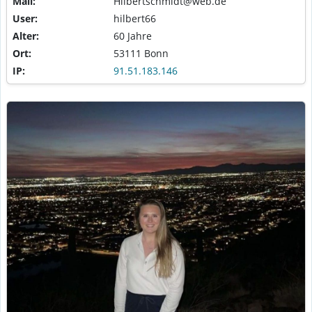
Mail:
Hilbertschmidt@web.de
User:
hilbert66
Alter:
60 Jahre
Ort:
53111 Bonn
IP:
91.51.183.146