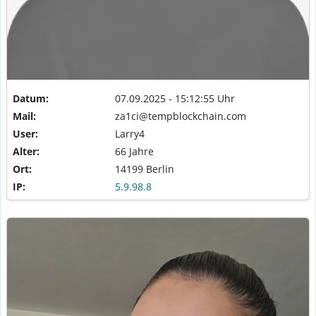
Datum:
07.09.2025 - 15:12:55 Uhr
Mail:
za1ci@tempblockchain.com
User:
Larry4
Alter:
66 Jahre
Ort:
14199 Berlin
IP:
5.9.98.8