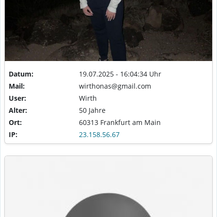
Datum:
19.07.2025 - 16:04:34 Uhr
Mail:
wirthonas@gmail.com
User:
Wirth
Alter:
50 Jahre
Ort:
60313 Frankfurt am Main
IP:
23.158.56.67