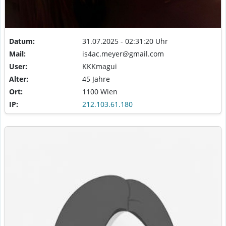
Datum:
31.07.2025 - 02:31:20 Uhr
Mail:
is4ac.meyer@gmail.com
User:
KKKmagui
Alter:
45 Jahre
Ort:
1100 Wien
IP:
212.103.61.180