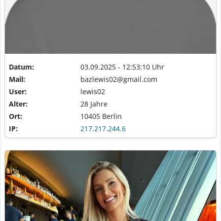
Datum:
03.09.2025 - 12:53:10 Uhr
Mail:
bazlewis02@gmail.com
User:
lewis02
Alter:
28 Jahre
Ort:
10405 Berlin
IP:
217.217.244.6