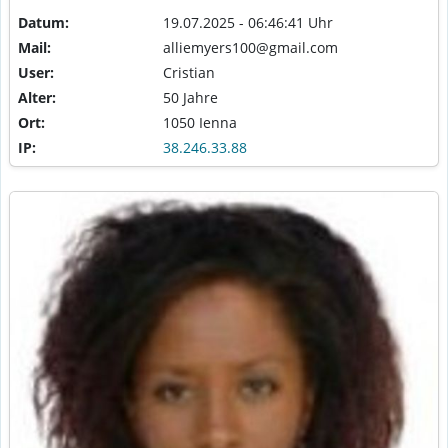
Datum:
19.07.2025 - 06:46:41 Uhr
Mail:
alliemyers100@gmail.com
User:
Cristian
Alter:
50 Jahre
Ort:
1050 Ienna
IP:
38.246.33.88