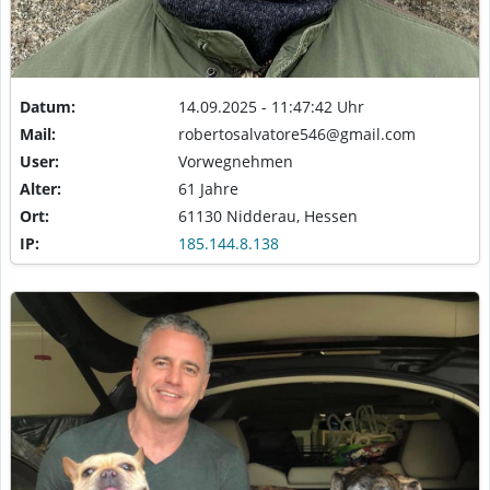
Datum:
14.09.2025 - 11:47:42 Uhr
Mail:
robertosalvatore546@gmail.com
User:
Vorwegnehmen
Alter:
61 Jahre
Ort:
61130 Nidderau, Hessen
IP:
185.144.8.138