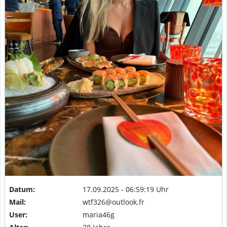
Datum:
17.09.2025 - 06:59:19 Uhr
Mail:
wtf326@outlook.fr
User:
maria46g