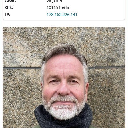
Alter:
38 Jahre
Ort:
10115 Berlin
IP:
178.162.226.141