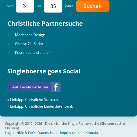
Suchen
von
bis
Jahre
Christliche Partnersuche
Modernes Design
Grosse XL-Bilder
Kostenlos und sicher
Singleboerse goes Social
Auf Facebook teilen
» Linktipp:
Christliche Startseite
» Linktipp:
Christliche Liederdatenbank
Copyright © 2012- 2026 - Die christliche Single Partnersuche (Christen suchen
Christen)
Login
Hilfe & FAQ
Datenschutz
Impressum und Kontakt