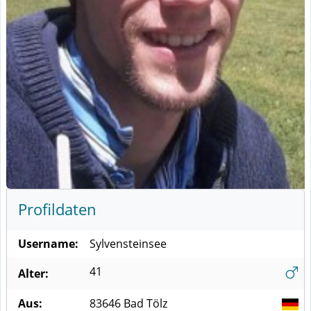
Profildaten
Username:
Sylvensteinsee
41
Alter:
Aus:
83646
Bad Tölz