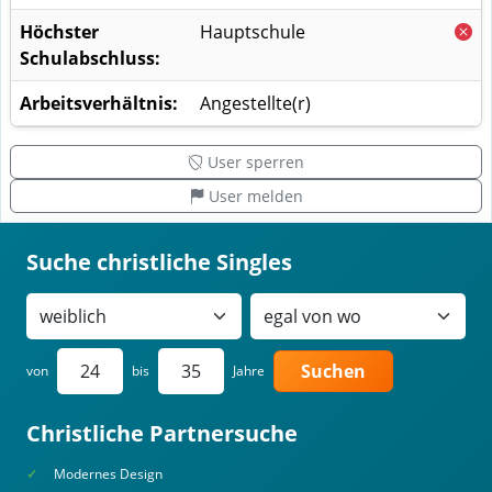
Höchster
Hauptschule
Schulabschluss:
Arbeitsverhältnis:
Angestellte(r)
User sperren
User melden
Suche christliche Singles
Suchen
von
bis
Jahre
Christliche Partnersuche
Modernes Design